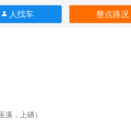
人找车
整点路况
巫溪，上磺）