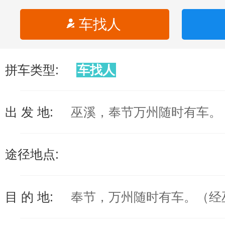
车找人
拼车类型:
车找人
出 发 地:
巫溪，奉节万州随时有车。
途径地点:
目 的 地:
奉节，万州随时有车。（经