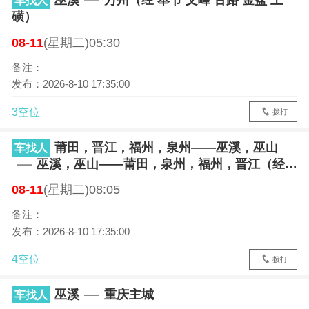
巫溪
万州（经 奉节 文峰 古路 金盆 上
车找人
磺）
08-11
(星期二)05:30
备注：
发布：2026-8-10 17:35:00
3空位
拨打
莆田，晋江，福州，泉州——巫溪，巫山
车找人
巫溪，巫山——莆田，泉州，福州，晋江（经巫
山 宜昌 武汉 九江 南昌 三明 福州 晋江 南安 石狮 龙
08-11
(星期二)08:05
岩 漳州 厦门）
备注：
发布：2026-8-10 17:35:00
4空位
拨打
巫溪
重庆主城
车找人