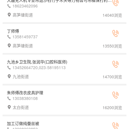
大疆无人机专业吊运沙石竹子木头等万物皆可吊植保打药施肥
18623462096
高笋塘街道
14040浏览
丁师傅
13581459737
高笋塘街道
13550浏览
九池乡卫生院,张润华(口腔科医师)
13452664720,023-58195113
九池街道
14700浏览
朱师傅改衣皮具护理
13038380108
太白街道
16200浏览
加工订做纯蚕丝被