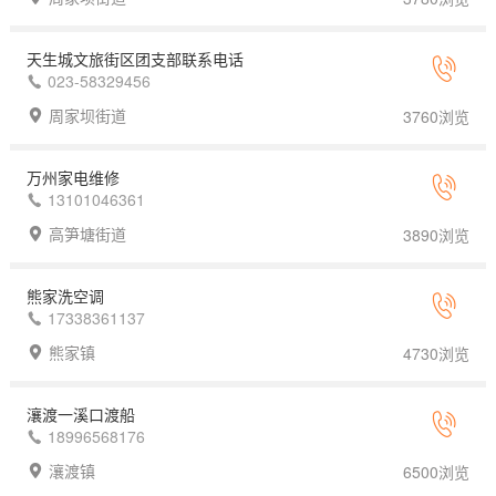
天生城文旅街区团支部联系电话
023-58329456
周家坝街道
3760浏览
万州家电维修
13101046361
高笋塘街道
3890浏览
熊家洗空调
17338361137
熊家镇
4730浏览
瀼渡一溪口渡船
18996568176
瀼渡镇
6500浏览