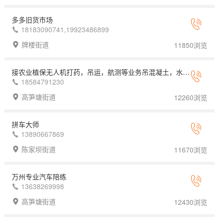
多多旧货市场
18183090741,19923486899
牌楼街道
11850浏览
接农业植保无人机打药，吊运，航测等业务吊混凝土，水泥，木头，水管，碑石等均可
18584791230
高笋塘街道
12260浏览
拼车大师
13890667869
陈家坝街道
11670浏览
万州专业汽车陪练
13638269998
高笋塘街道
12430浏览