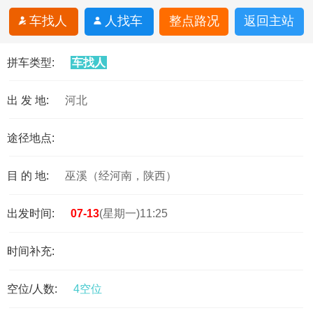
车找人
人找车
整点路况
返回主站
拼车类型:
车找人
出 发 地:
河北
途径地点:
目 的 地:
巫溪（经河南，陕西）
出发时间:
07-13
(星期一)11:25
时间补充:
空位/人数:
4空位