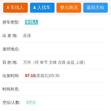
车找人
人找车
整点路况
返回主站
拼车类型:
车找人
出 发 地:
巫溪
途径地点:
目 的 地:
万州（经 奉节 文峰 古路 金盆 上磺）
出发时间:
07-10
(星期五)05:30
时间补充:
空位/人数:
3空位