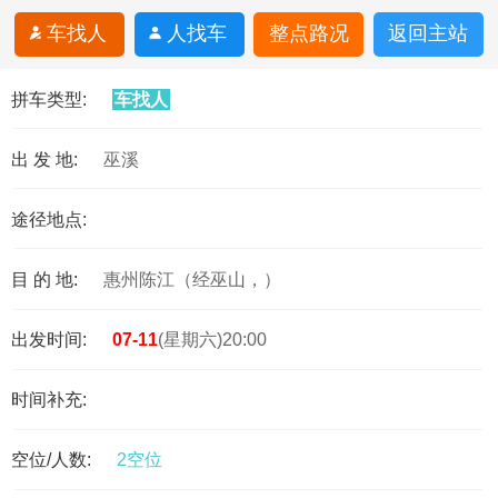
车找人
人找车
整点路况
返回主站
拼车类型:
车找人
出 发 地:
巫溪
途径地点:
目 的 地:
惠州陈江（经巫山，）
出发时间:
07-11
(星期六)20:00
时间补充:
空位/人数:
2空位