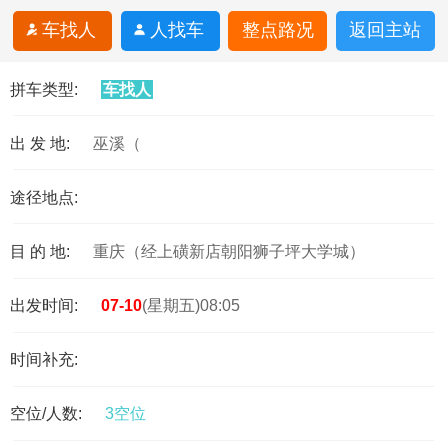
车找人
人找车
整点路况
返回主站
拼车类型:
车找人
出 发 地:
巫溪（
途径地点:
目 的 地:
重庆（经上磺新店朝阳狮子坪大学城）
出发时间:
07-10
(星期五)08:05
时间补充:
空位/人数:
3空位