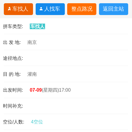
车找人
人找车
整点路况
返回主站
拼车类型:
车找人
出 发 地:
南京
途径地点:
目 的 地:
灌南
出发时间:
07-09
(星期四)17:00
时间补充:
空位/人数:
4空位