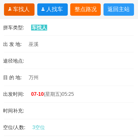
车找人
人找车
整点路况
返回主站
拼车类型:
车找人
出 发 地:
巫溪
途径地点:
目 的 地:
万州
出发时间:
07-10
(星期五)05:25
时间补充:
空位/人数:
3空位