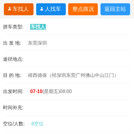
车找人
人找车
整点路况
返回主站
拼车类型:
车找人
出 发 地:
东莞深圳
途径地点:
目 的 地:
靖西德保（经深圳东莞广州佛山中山江门）
出发时间:
07-10
(星期五)08:00
时间补充:
空位/人数:
6空位