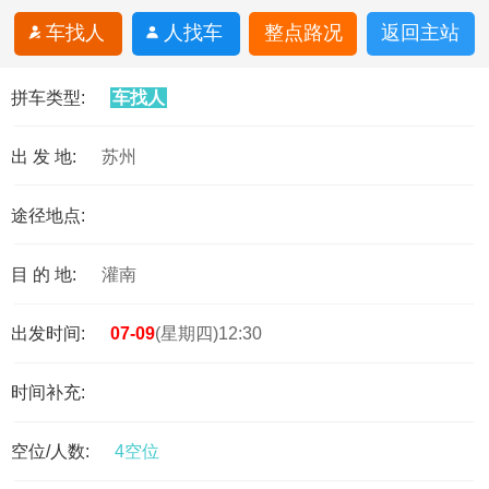
车找人
人找车
整点路况
返回主站
拼车类型:
车找人
出 发 地:
苏州
途径地点:
目 的 地:
灌南
出发时间:
07-09
(星期四)12:30
时间补充:
空位/人数:
4空位