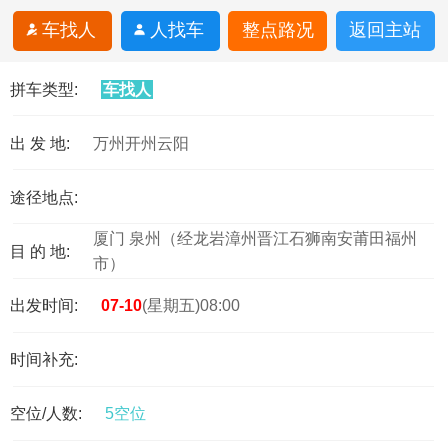
车找人
人找车
整点路况
返回主站
拼车类型:
车找人
出 发 地:
万州开州云阳
途径地点:
厦门 泉州（经龙岩漳州晋江石狮南安莆田福州
目 的 地:
市）
出发时间:
07-10
(星期五)08:00
时间补充:
空位/人数:
5空位