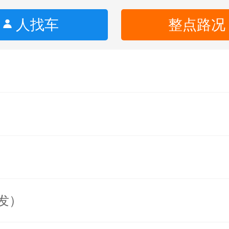
人找车
整点路况
发）