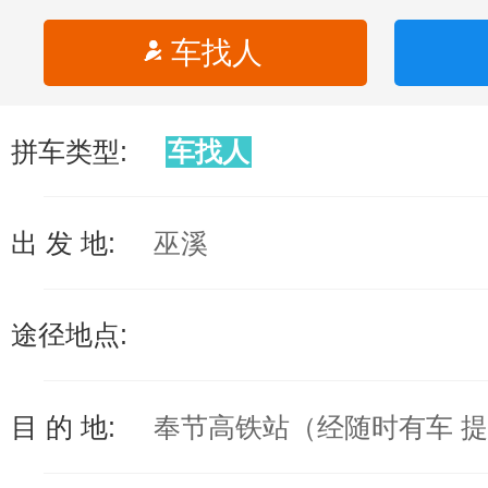
车找人
拼车类型:
车找人
出 发 地:
巫溪
途径地点:
目 的 地:
奉节高铁站（经随时有车 