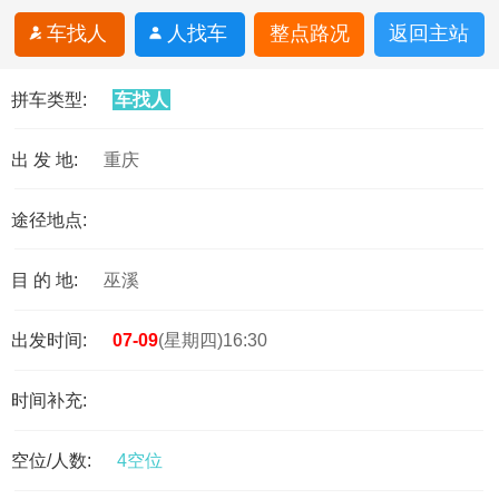
车找人
人找车
整点路况
返回主站
拼车类型:
车找人
出 发 地:
重庆
途径地点:
目 的 地:
巫溪
出发时间:
07-09
(星期四)16:30
时间补充:
空位/人数:
4空位