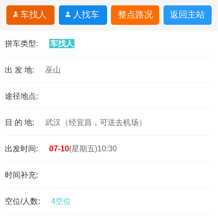
车找人
人找车
整点路况
返回主站
拼车类型:
车找人
出 发 地:
巫山
途径地点:
目 的 地:
武汉（经宜昌，可送去机场）
出发时间:
07-10
(星期五)10:30
时间补充:
空位/人数:
4空位