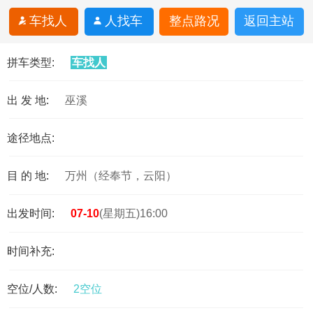
车找人
人找车
整点路况
返回主站
拼车类型:
车找人
出 发 地:
巫溪
途径地点:
目 的 地:
万州（经奉节，云阳）
出发时间:
07-10
(星期五)16:00
时间补充:
空位/人数:
2空位