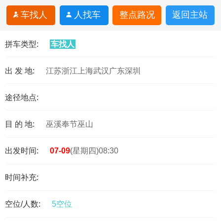
车找人
人找车
整点路况
返回主站
拼车类型:
车找人
出 发 地:
江苏浙江上海武汉广东深圳
途径地点:
目 的 地:
巫溪奉节巫山
出发时间:
07-09
(星期四)08:30
时间补充:
空位/人数:
5空位