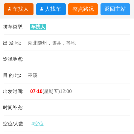
车找人
人找车
整点路况
返回主站
拼车类型:
车找人
出 发 地:
湖北随州，随县，等地
途径地点:
目 的 地:
巫溪
出发时间:
07-10
(星期五)12:00
时间补充:
空位/人数:
4空位