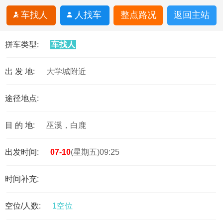
车找人
人找车
整点路况
返回主站
拼车类型:
车找人
出 发 地:
大学城附近
途径地点:
目 的 地:
巫溪，白鹿
出发时间:
07-10
(星期五)09:25
时间补充:
空位/人数:
1空位