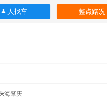
人找车
整点路况
珠海肇庆