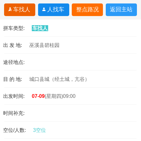
车找人
人找车
整点路况
返回主站
拼车类型:
车找人
出 发 地:
巫溪县碧桂园
途径地点:
目 的 地:
城口县城（经土城，亢谷）
出发时间:
07-09
(星期四)09:00
时间补充:
空位/人数:
3空位