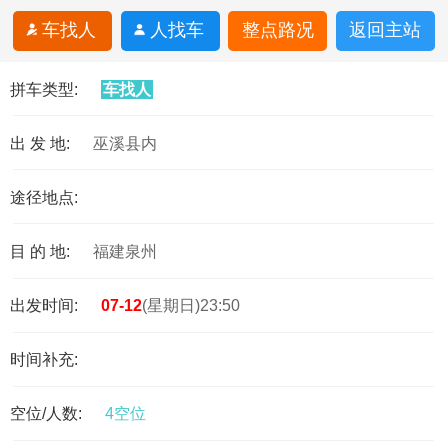
车找人
人找车
整点路况
返回主站
拼车类型:
车找人
出 发 地:
巫溪县内
途径地点:
目 的 地:
福建泉州
出发时间:
07-12
(星期日)23:50
时间补充:
空位/人数:
4空位