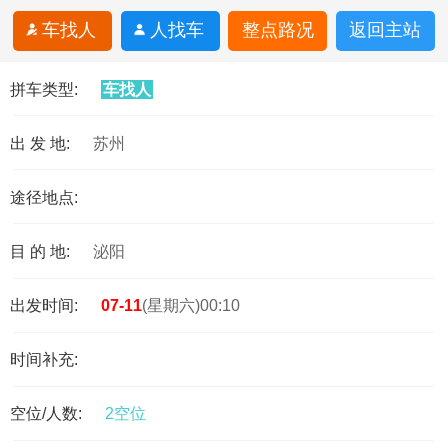
车找人
人找车
整点路况
返回主站
拼车类型:
车找人
出 发 地:
苏州
途径地点:
目 的 地:
泌阳
出发时间:
07-11
(星期六)00:10
时间补充:
空位/人数:
2空位