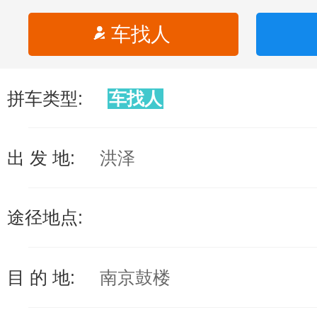
车找人
拼车类型:
车找人
出 发 地:
洪泽
途径地点:
目 的 地:
南京鼓楼