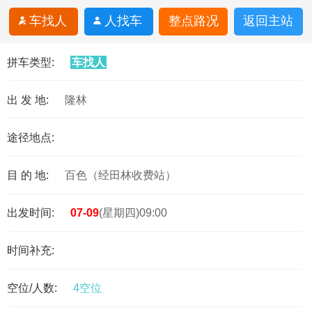
车找人
人找车
整点路况
返回主站
拼车类型:
车找人
出 发 地:
隆林
途径地点:
目 的 地:
百色（经田林收费站）
出发时间:
07-09
(星期四)09:00
时间补充:
空位/人数:
4空位