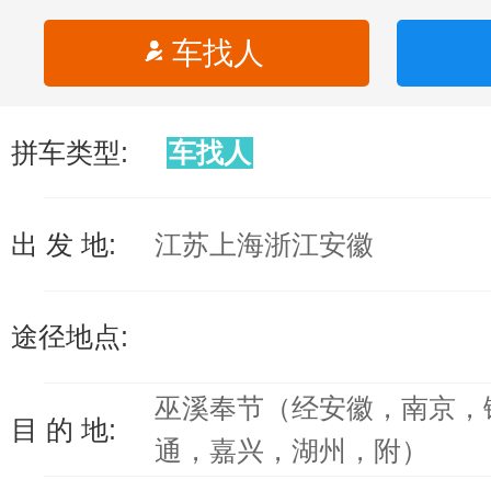
车找人
拼车类型:
车找人
出 发 地:
江苏上海浙江安徽
途径地点:
巫溪奉节（经安徽，南京，
目 的 地:
通，嘉兴，湖州，附）