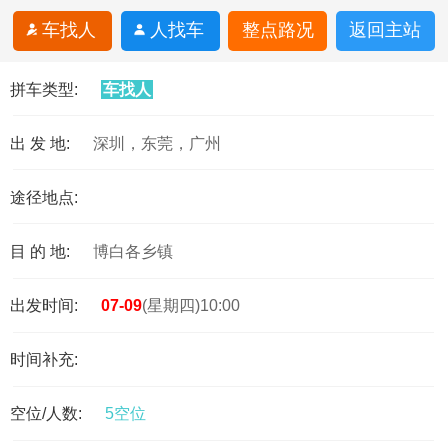
车找人
人找车
整点路况
返回主站
拼车类型:
车找人
出 发 地:
深圳，东莞，广州
途径地点:
目 的 地:
博白各乡镇
出发时间:
07-09
(星期四)10:00
时间补充:
空位/人数:
5空位