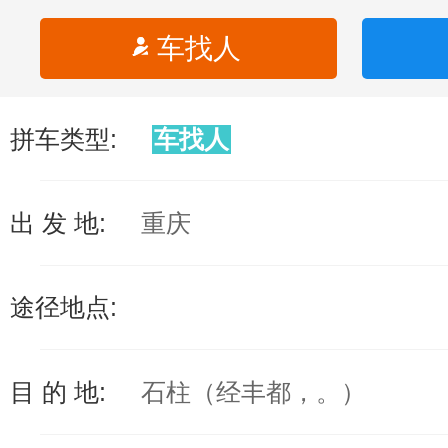
车找人
拼车类型:
车找人
出 发 地:
重庆
途径地点:
目 的 地:
石柱（经丰都，。）