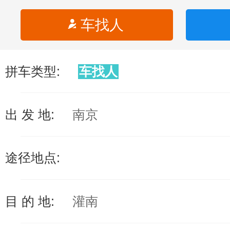
车找人
拼车类型:
车找人
出 发 地:
南京
途径地点:
目 的 地:
灌南