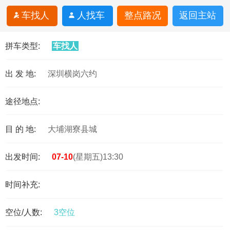
车找人
人找车
整点路况
返回主站
拼车类型:
车找人
出 发 地:
深圳横岗六约
途径地点:
目 的 地:
大埔湖寮县城
出发时间:
07-10
(星期五)13:30
时间补充:
空位/人数:
3空位