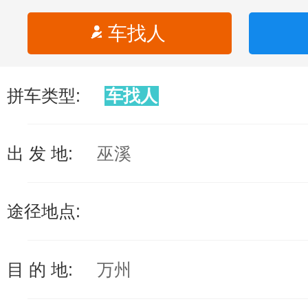
车找人
拼车类型:
车找人
出 发 地:
巫溪
途径地点:
目 的 地:
万州