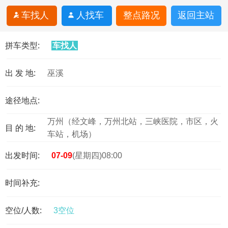
车找人
人找车
整点路况
返回主站
拼车类型:
车找人
出 发 地:
巫溪
途径地点:
万州（经文峰，万州北站，三峡医院，市区，火
目 的 地:
车站，机场）
出发时间:
07-09
(星期四)08:00
时间补充:
空位/人数:
3空位