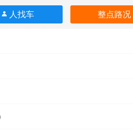
人找车
整点路况
）