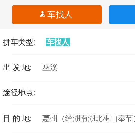
车找人
拼车类型:
车找人
出 发 地:
巫溪
途径地点:
目 的 地:
惠州（经湖南湖北巫山奉节