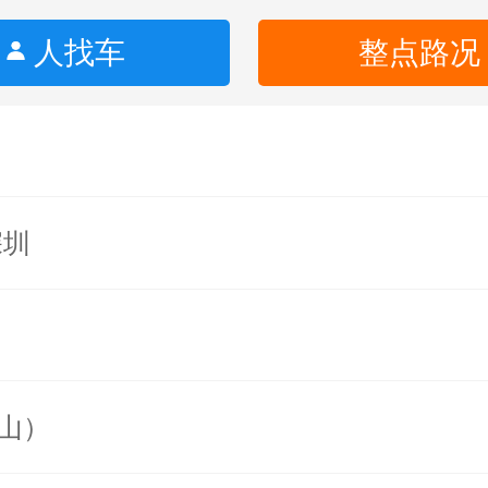
人找车
整点路况
深圳
巫山）