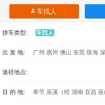
车找人
拼车类型:
车找人
出 发 地:
广州 惠州 佛山 东莞 珠海 
途径地点:
目 的 地:
奉节 巫溪（经 湖南 宜昌 