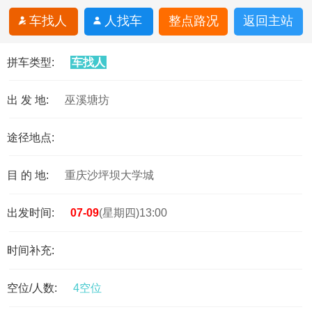
车找人
人找车
整点路况
返回主站
拼车类型:
车找人
出 发 地:
巫溪塘坊
途径地点:
目 的 地:
重庆沙坪坝大学城
出发时间:
07-09
(星期四)13:00
时间补充:
空位/人数:
4空位