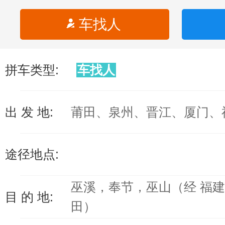
车找人
拼车类型:
车找人
出 发 地:
莆田、泉州、晋江、厦门、
途径地点:
巫溪，奉节，巫山（经 福
目 的 地:
田）