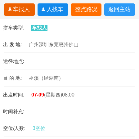
车找人
人找车
整点路况
返回主站
拼车类型:
车找人
出 发 地:
广州深圳东莞惠州佛山
途径地点:
目 的 地:
巫溪（经湖南）
出发时间:
07-09
(星期四)08:00
时间补充:
空位/人数:
3空位