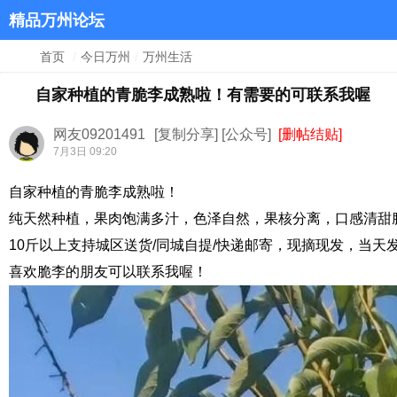
精品万州论坛
首页
/
今日万州
/
万州生活
自家种植的青脆李成熟啦！有需要的可联系我喔
网友09201491
[复制分享]
[公众号]
[删帖结贴]
7月3日 09:20
自家种植的青脆李成熟啦！
纯天然种植，果肉饱满多汁，色泽自然，果核分离，口感清甜
10斤以上支持城区送货/同城自提/快递邮寄，现摘现发，当天
喜欢脆李的朋友可以联系我喔！