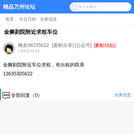
精品万州论坛
首页
/
今日万州
/
分类信息
金狮剧院附近求租车位
网友08235622
[复制分享]
[公众号]
[删帖结贴]
7月4日 01:18
金狮剧院附近车位求租，有出租的联系
13635305622
分类信息
全部回复（0）