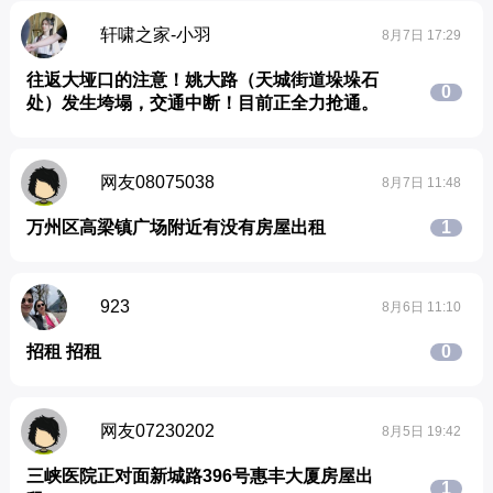
轩啸之家-小羽
8月7日 17:29
往返大垭口的注意！姚大路（天城街道垛垛石
0
处）发生垮塌，交通中断！目前正全力抢通。
网友08075038
8月7日 11:48
万州区高梁镇广场附近有没有房屋出租
1
923
8月6日 11:10
招租 招租
0
网友07230202
8月5日 19:42
三峡医院正对面新城路396号惠丰大厦房屋出
1