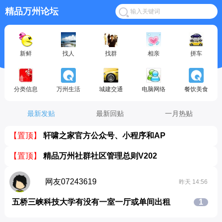
精品万州论坛
新鲜
找人
找群
相亲
拼车
分类信息
万州生活
城建交通
电脑网络
餐饮美食
最新发贴
最新回贴
一月热贴
【置顶】
轩啸之家官方公众号、小程序和AP
【置顶】
精品万州社群社区管理总则V202
网友07243619
昨天 14:56
五桥三峡科技大学有没有一室一厅或单间出租
1