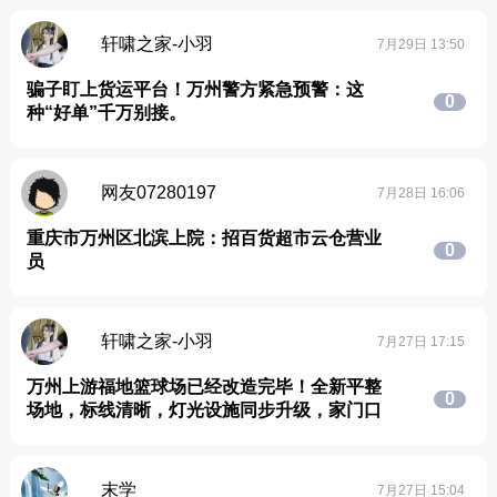
轩啸之家-小羽
7月29日 13:50
骗子盯上货运平台！万州警方紧急预警：这
0
种“好单”千万别接。
网友07280197
7月28日 16:06
重庆市万州区北滨上院：招百货超市云仓营业
0
员
轩啸之家-小羽
7月27日 17:15
万州上游福地篮球场已经改造完毕！全新平整
0
场地，标线清晰，灯光设施同步升级，家门口
末学
7月27日 15:04