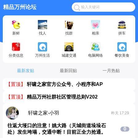
精品万州论坛
新鲜
找人
找群
相亲
拼车
分类信息
万州生活
城建交通
电脑网络
餐饮美食
最新发贴
最新回贴
一月热贴
【置顶】
轩啸之家官方公众号、小程序和AP
【置顶】
精品万州社群社区管理总则V202
轩啸之家-小羽
昨天 17:29
往返大垭口的注意！姚大路（天城街道垛垛石
0
处）发生垮塌，交通中断！目前正全力抢通。