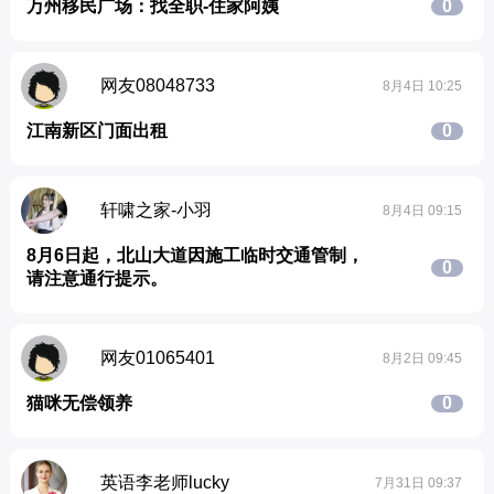
万州移民广场：找全职-住家阿姨
0
网友08048733
8月4日 10:25
江南新区门面出租
0
轩啸之家-小羽
8月4日 09:15
8月6日起，北山大道因施工临时交通管制，
0
请注意通行提示。
网友01065401
8月2日 09:45
猫咪无偿领养
0
英语李老师lucky
7月31日 09:37