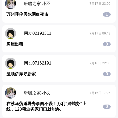
轩啸之家-小羽
7月17日 23:00
万州呼伦贝尔网红夜市
1
网友02193311
7月17日 06:43
房屋出租
0
网友07162191
7月16日 22:00
温顺萨摩寻新家
0
轩啸之家-小羽
7月16日 17:26
在苏马荡避暑办事两不误！万利“跨域办”上
0
线，123项业务家门口就能办。