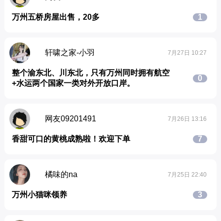
万州五桥房屋出售，20多
1
轩啸之家-小羽
7月27日 10:27
整个渝东北、川东北，只有万州同时拥有航空
0
+水运两个国家一类对外开放口岸。
网友09201491
7月26日 13:16
香甜可口的黄桃成熟啦！欢迎下单
7
橘味的na
7月25日 22:40
万州小猫咪领养
3