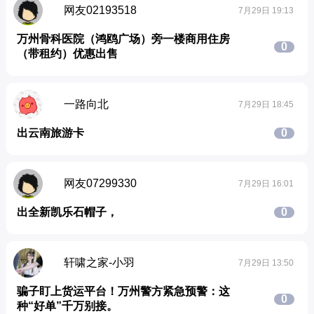
网友02193518
7月29日 19:13
万州骨科医院（鸿鸥广场）旁一楼商用住房
0
（带租约）优惠出售
一路向北
7月29日 18:45
出云南旅游卡
0
网友07299330
7月29日 16:01
出全新凯乐石帽子，
0
轩啸之家-小羽
7月29日 13:50
骗子盯上货运平台！万州警方紧急预警：这
0
种“好单”千万别接。