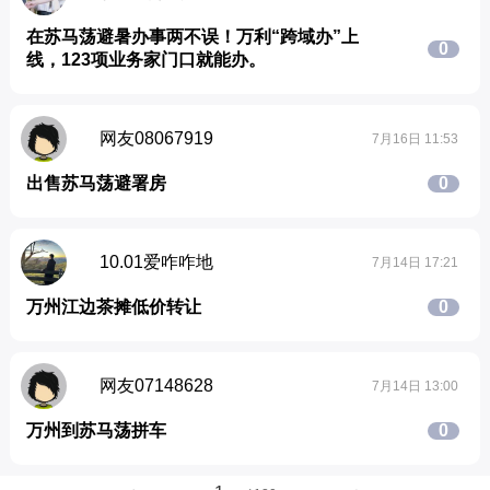
在苏马荡避暑办事两不误！万利“跨域办”上
0
线，123项业务家门口就能办。
网友08067919
7月16日 11:53
出售苏马荡避署房
0
10.01爱咋咋地
7月14日 17:21
万州江边茶摊低价转让
0
网友07148628
7月14日 13:00
万州到苏马荡拼车
0