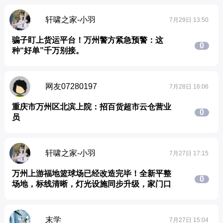
轩啸之家-小羽
7月29日 13:50
骗子盯上货运平台！万州警方紧急预警：这
0
种“好单”千万别接。
网友07280197
7月28日 16:06
重庆市万州区北滨上院：招百货超市云仓营业
0
员
轩啸之家-小羽
7月27日 17:15
万州上游福地篮球场已经改造完毕！全新平整
0
场地，标线清晰，灯光设施同步升级，家门口
末学
7月27日 15:04