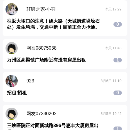
轩啸之家-小羽
昨天 17:29
往返大垭口的注意！姚大路（天城街道垛垛石
0
处）发生垮塌，交通中断！目前正全力抢通。
网友08075038
昨天 11:48
万州区高梁镇广场附近有没有房屋出租
1
923
8月6日 11:10
招租 招租
0
网友07230202
8月5日 19:42
三峡医院正对面新城路396号惠丰大厦房屋出
1