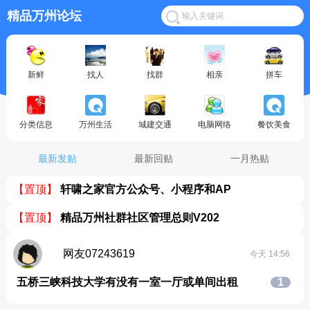
精品万州论坛
新鲜
找人
找群
相亲
拼车
分类信息
万州生活
城建交通
电脑网络
餐饮美食
最新发贴
最新回贴
一月热贴
【置顶】
轩啸之家官方公众号、小程序和AP
【置顶】
精品万州社群社区管理总则V202
网友07243619
今天 14:56
五桥三峡科技大学有没有一室一厅或单间出租
1