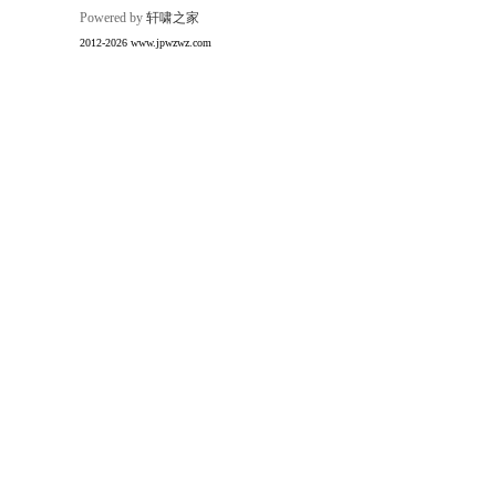
Powered by
轩啸之家
2012-2026 www.jpwzwz.com