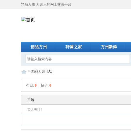
精品万州-万州人的网上交流平台
精品万州
轩啸之家
万州新鲜
>
精品万州论坛
今日:
0
|
帖子:
0
主题
暂无帖子!