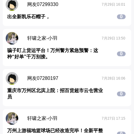
网友07299330
7月29日 16:01
出全新凯乐石帽子，
0
轩啸之家-小羽
7月29日 13:50
骗子盯上货运平台！万州警方紧急预警：这
0
种“好单”千万别接。
网友07280197
7月28日 16:06
重庆市万州区北滨上院：招百货超市云仓营业
0
员
轩啸之家-小羽
7月27日 17:15
万州上游福地篮球场已经改造完毕！全新平整
0