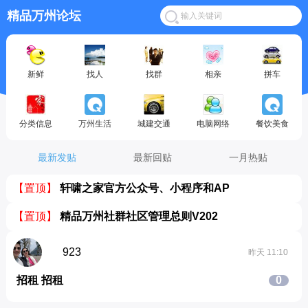
精品万州论坛
新鲜
找人
找群
相亲
拼车
分类信息
万州生活
城建交通
电脑网络
餐饮美食
最新发贴
最新回贴
一月热贴
【置顶】
轩啸之家官方公众号、小程序和AP
【置顶】
精品万州社群社区管理总则V202
923
昨天 11:10
招租 招租
0