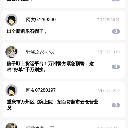
网友07299330
7月29日 16:01
出全新凯乐石帽子，
0
轩啸之家-小羽
7月29日 13:50
骗子盯上货运平台！万州警方紧急预警：这
0
种“好单”千万别接。
网友07280197
7月28日 16:06
重庆市万州区北滨上院：招百货超市云仓营业
0
员