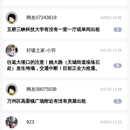
网友07243619
8月8日 14:56
五桥三峡科技大学有没有一室一厅或单间出租
1
轩啸之家-小羽
8月7日 17:29
往返大垭口的注意！姚大路（天城街道垛垛石
0
处）发生垮塌，交通中断！目前正全力抢通。
网友08075038
8月7日 11:48
万州区高梁镇广场附近有没有房屋出租
1
923
8月6日 11:10