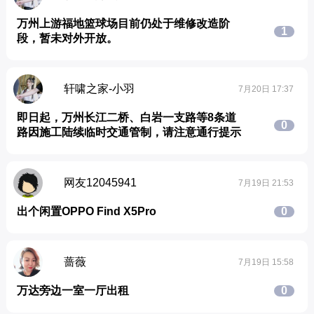
万州上游福地篮球场目前仍处于维修改造阶
1
段，暂未对外开放。
轩啸之家-小羽
7月20日 17:37
即日起，万州长江二桥、白岩一支路等8条道
0
路因施工陆续临时交通管制，请注意通行提示
网友12045941
7月19日 21:53
出个闲置OPPO Find X5Pro
0
蔷薇
7月19日 15:58
万达旁边一室一厅出租
0