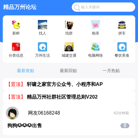
精品万州论坛
新鲜
找人
找群
相亲
拼车
分类信息
万州生活
城建交通
电脑网络
餐饮美食
最新发贴
最新回贴
一月热贴
【置顶】
轩啸之家官方公众号、小程序和AP
【置顶】
精品万州社群社区管理总则V202
网友06168248
42分钟前
狗狗🐶🐶🐶出售
0