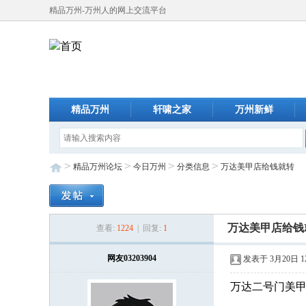
精品万州-万州人的网上交流平台
精品万州
轩啸之家
万州新鲜
>
>
>
>
精品万州论坛
今日万州
分类信息
万达美甲店给钱就转
万达美甲店给钱
查看:
1224
| 回复:
1
网友03203904
发表于 3月20日 12
万达二号门美甲