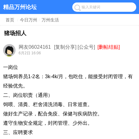
精品万州论坛
首页
/
今日万州
/
万州生活
猪场招人
网友06024161
[复制分享]
[公众号]
[删帖结贴]
6月2日 16:06
一岗位
猪场饲养员1-2名：3k-4k/月，包吃住，能接受封闭管理，有
经验优先。
二、岗位职责（通用）
饲喂、清粪、栏舍清洗消毒、日常巡查。
做好生产记录，配合免疫、保健与疾病防控。
遵守生物安全规定，封闭管理、少外出。
三、应聘要求