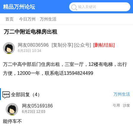
精品万州论坛
首页
/
今日万州
/
万州生活
万二中附近电梯房出租
网友08036596
[复制分享]
[公众号]
[删帖结贴]
6月23日 10:34
万二中高中部后门住房出租，三室一厅，12楼有电梯，出行
方便，12000一年，联系电话13594824499
万州生活
全部回复（4）
网友05169186
引用
沙发
6月23日 12:03
能停车不